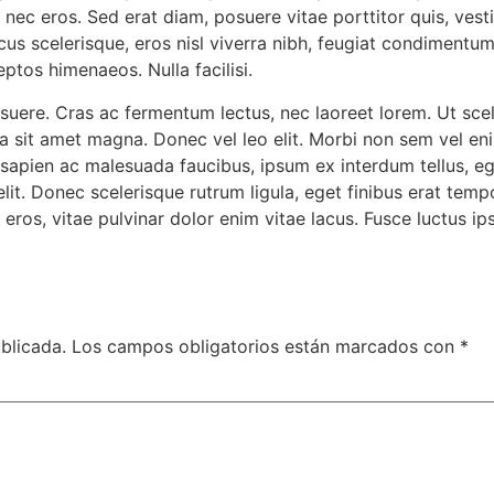
ec eros. Sed erat diam, posuere vitae porttitor quis, vest
ncus scelerisque, eros nisl viverra nibh, feugiat condimentum
eptos himenaeos. Nulla facilisi.
e. Cras ac fermentum lectus, nec laoreet lorem. Ut sceleri
 sit amet magna. Donec vel leo elit. Morbi non sem vel enim
t, sapien ac malesuada faucibus, ipsum ex interdum tellus, 
lit. Donec scelerisque rutrum ligula, eget finibus erat tempo
 eros, vitae pulvinar dolor enim vitae lacus. Fusce luctus 
blicada.
Los campos obligatorios están marcados con
*