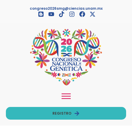
congreso2026smg@ciencias.unam.mx
REGISTRO